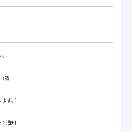
へ
申請
ます。）
ルで通知