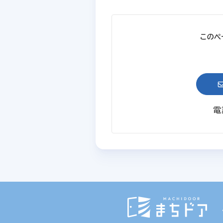
このペ
電