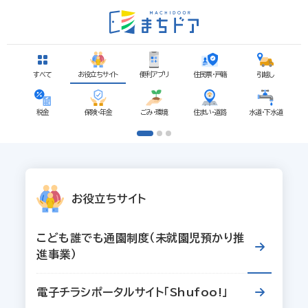
手続き一覧
お役立ちサイト
すべて
便利アプリ
住民票・戸籍
引越し
税金
保険・年金
ごみ・環境
住まい・道路
水道・下水道
お役立ちサイト
こども誰でも通園制度（未就園児預かり推
進事業）
電子チラシポータルサイト「Shufoo!」