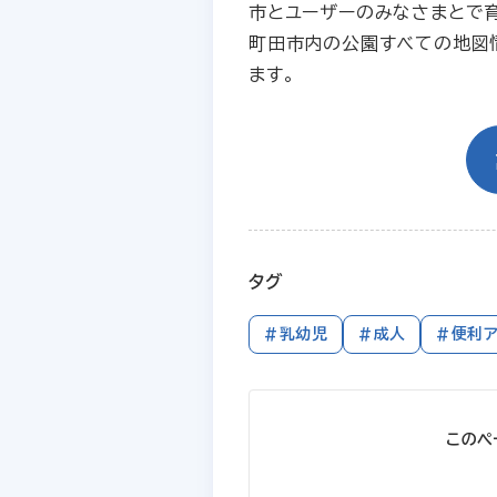
市とユーザーのみなさまとで育
町田市内の公園すべての地図
ます。
タグ
#乳幼児
#成人
#便利
このペ