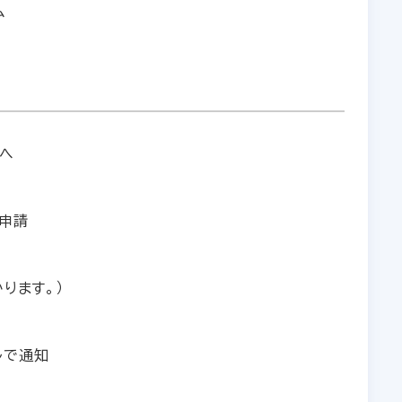
ム
へ
申請
ります。）
ルで通知