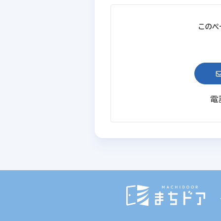
このペ
電